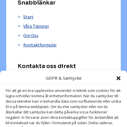
Snabblänkar
Start
Våra Tjänster
Om Oss
Kontaktformulär
Kontakta oss direkt
GDPR & Samtycke
Ta kontakt med
Hyllie Service AB
direkt här – Du kan
både ringa till oss eller skicka ett e-mail så
För att ge en bra upplevelse använder vi teknik som cookies för att
återkopplar vi inom 24 timmar.
lagra och/eller komma åt enhetsinformation. När du samtycker till
dessa tekniker kan vi behandla data som surfbeteende eller unika
ID:n på denna webbplats. Om du inte samtycker eller om du
återkallar ditt samtycke kan detta påverka vissa funktioner
076-036 27 53

negativt. Vi förvarar även dina kontaktuppgifter för ändamålet att
bli kontaktad när du fyller i formuläret på sidan. Detta raderas