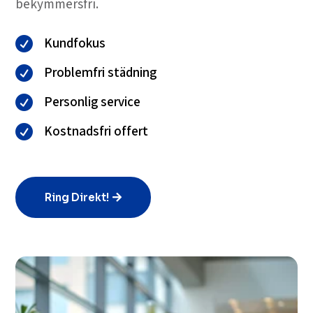
bekymmersfri.
Kundfokus

Problemfri städning

Personlig service

Kostnadsfri offert

Ring Direkt!