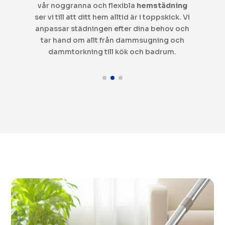
hand om den tidskrävande
flyttstädningen
i
och säkerställ att din bostad blir skinande
h
ren och redo för nästa boende. Vi arbetar
noggrant och följer alla krav för att göra
flytten så smidig som möjligt.