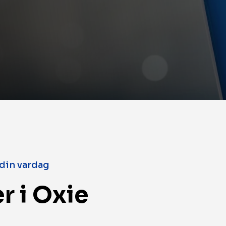
 din vardag
r i Oxie