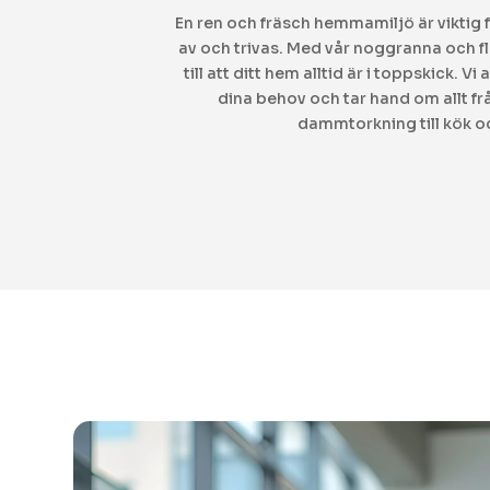
ch produktiv
En ren och fräsch hemmamiljö är viktig 
g
ser vi till att
av och trivas. Med vår noggranna och f
 alltid är
till att ditt hem alltid är i toppskick. 
are.
dina behov och tar hand om allt 
dammtorkning till kök 