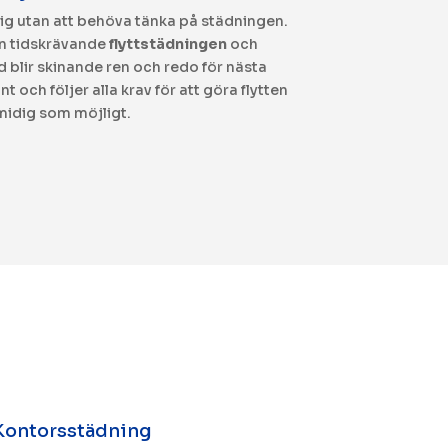
essig utan att behöva tänka på städningen.
Ett rent ko
en tidskrävande
flyttstädningen
och
arbetsmiljö.
d blir skinande ren och redo för nästa
varje yta
 och följer alla krav för att göra flytten
rep
midig som möjligt.
 Kontorsstädning