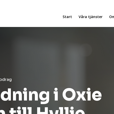
Start
Våra tjänster
Om
ppdrag
dning i Oxie
ill Hyllie