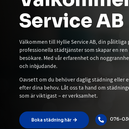
Service AB
Välkommen till Hyllie Service AB, din pålitliga
professionella städtjänster som skapar en ren
besökare. Med vår erfarenhet och noggrannhet se
och inbjudande.
Oavsett om du behöver daglig städning eller en
efter dina behov. Låt oss ta hand om städning
som är viktigast – er verksamhet.
076-03

Boka städning här