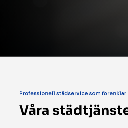
Professionell städservice som förenklar
Våra städtjänste