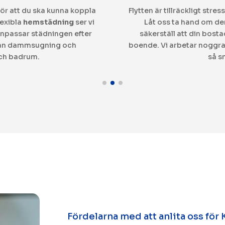
för att du ska kunna koppla
Flytten är tillräckligt str
lexibla
hemstädning
ser vi
Låt oss ta hand om d
Vi anpassar städningen efter
säkerställ att din bosta
från dammsugning och
boende. Vi arbetar noggrant
och badrum.
så s
Fördelarna med att anlita oss för