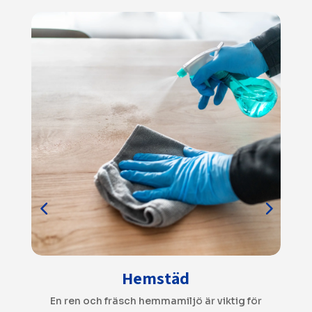
Flyttstäd
r
Flytten är tillräckligt stressig utan att