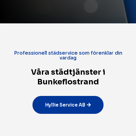
Professionell städservice som förenklar din
vardag
Våra städtjänster i
Bunkeflostrand
Hyllie Service AB